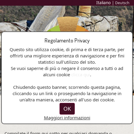
Italiano
|
Deutsch
Regolamento Privacy
Questo sito utilizza cookie, di prima e di terza parte, per
offrirti una migliore esperienza di navigazione e per fini
statistici sull'utilizzo del sito.
Se vuoi saperne di più o negare il consenso a tutti o ad
alcuni cookie
clicca qui
.
MENU
Chiudendo questo banner, scorrendo questa pagina,
cliccando su un link o proseguendo la navigazione in
un'altra maniera, acconsenti all'uso dei cookie.
OK
Contatti e Richiesta Vini
Maggiori informazioni
Compilate il form qui sotto per qualsiasi domanda o