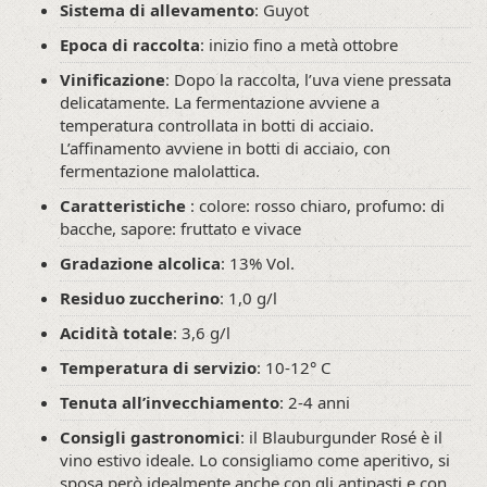
Sistema di allevamento
: Guyot
Epoca di raccolta
: inizio fino a metà ottobre
Vinificazione
: Dopo la raccolta, l’uva viene pressata
delicatamente. La fermentazione avviene a
temperatura controllata in botti di acciaio.
L’affinamento avviene in botti di acciaio, con
fermentazione malolattica.
Caratteristiche
: colore: rosso chiaro, profumo: di
bacche, sapore: fruttato e vivace
Gradazione alcolica
: 13% Vol.
Residuo zuccherino
: 1,0 g/l
Acidità totale
: 3,6 g/l
Temperatura di servizio
: 10-12° C
Tenuta all’invecchiamento
: 2-4 anni
Consigli gastronomici
: il Blauburgunder Rosé è il
vino estivo ideale. Lo consigliamo come aperitivo, si
sposa però idealmente anche con gli antipasti e con