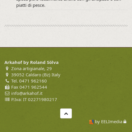
piatti di pesce.
Arkahof by Roland Sölva
Zona artigianale, 29
39052 Caldaro (Bz) Italy
Tel.
0471 962160
Fax 0471 962544
info@arkahof.it
P.Iva: IT 02271980217
by EELImedia